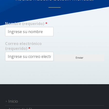
Nombre (requerido)
*
Correo electrónico
(requerido)
*
Enviar
Inicio