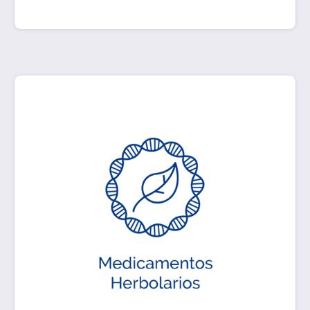
Productos elaborados con material vegetal o sus
derivados, cuyo ingrediente principal es la parte
aérea o subterránea de una planta o extractos y
tinturas, así como jugos, resinas, aceites grasos
y esenciales, presentados en una forma
farmacéutica definida.