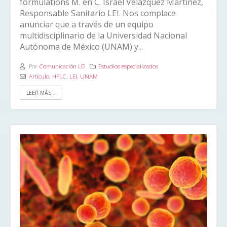
formulations M. en C. Israel Velázquez Martínez,
Responsable Sanitario LEI. Nos complace
anunciar que a través de un equipo
multidisciplinario de la Universidad Nacional
Autónoma de México (UNAM) y...
Por
Comunicación LEI
Estudios especializados
Artículo
,
HPLC
,
LEI
,
UNAM
LEER MÁS...