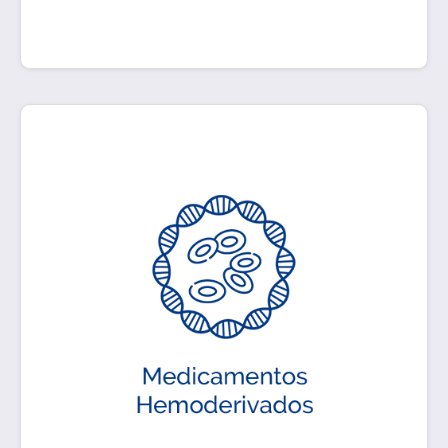
Medicamentos preparados industrialmente a
partir de constituyentes sanguíneos.
Generalmente son moléculas que sustituyen o
complementan a las del paciente. Destacan la
albúmina, los factores de coagulación e
inmunoglobulinas de origen humano, que
permiten el tratamiento de numerosas
patologías.