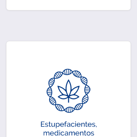
Los cambios en la legislación abren una
oportunidad para los productos derivados de
Cannabis, los cuales deben contar con un alto
control de calidad para asegurar que los
usuarios cuenten con las características
ofrecidas por el fabricante.