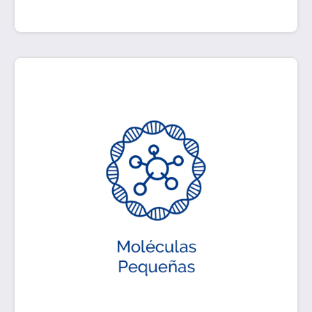
Son medicamentos obtenidos a partir de síntesis
química. En LEI somos especialistas en analizar
la calidad de compuestos orgánicos e
inorgánicos de bajo peso molecular con acciones
farmacológicas definidas.