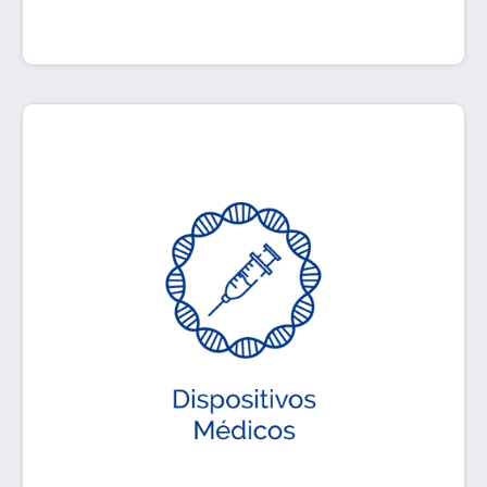
En LEI aseguramos la calidad de instrumentos,
aparatos, utensilios, máquinas (incluido el
software para su funcionamiento), productos o
materiales implantables, agente de diagnóstico,
material, sustancia o producto similar, cuya
finalidad es la de emplearse, solo o en
combinación, directa o indirectamente, en seres
humanos.