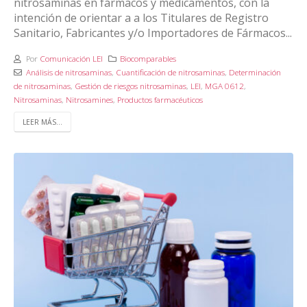
nitrosaminas en fármacos y medicamentos, con la
intención de orientar a a los Titulares de Registro
Sanitario, Fabricantes y/o Importadores de Fármacos...
Por
Comunicación LEI
Biocomparables
Análisis de nitrosaminas
,
Cuantificación de nitrosaminas
,
Determinación
de nitrosaminas
,
Gestión de riesgos nitrosaminas
,
LEI
,
MGA 0612
,
Nitrosaminas
,
Nitrosamines
,
Productos farmacéuticos
LEER MÁS...