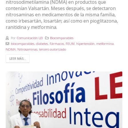
nitrosodimetilamina (NDMA) en productos que
contenían Valsartán. Meses después, se detectaron
nitrosaminas en medicamentos de la misma familia,
como irbesartán, losartán; así como en pioglitazona,
ranitidina y metformina.
Por
Comunicación LEI
Biocomparables
biocomparables
,
diabetes
,
Fármacos
,
FEUM
,
hipertensión
,
metformina
,
NDMA
,
Nitrosaminas
,
tercero autorizado
LEER MÁS...