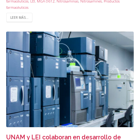
farmacéuticos
,
LEI
,
MGA 0612
,
Nitrosaminas
,
Nitrosamines
,
Productos
farmacéuticos
LEER MÁS...
UNAM y LEI colaboran en desarrollo de