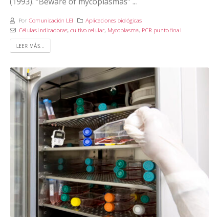
(1993). “Beware of mycoplasmas” ...
Por
Comunicación LEI
Aplicaciones biológicas
Células indicadoras
,
cultivo celular
,
Mycoplasma
,
PCR punto final
LEER MÁS...