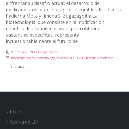
enfrentar su desafío actual: el desarrollo de
medicamentos biotecnológicos asequibles. Por Cecilia
Padierna Mota y Jimena S. Zugazagoitia La
biotecnología, que consiste en la modificación
genética de organismos vivos para obtener
sustancias específicas, representa
incuestionablemente el futuro de...
Por
Admin
Biocomparables
biocomparables
,
biotecnología
,
cofepris
,
IBC
,
PNTi
,
tercero autorizado
LEER MÁS...
Inicio
Acerca de LEI