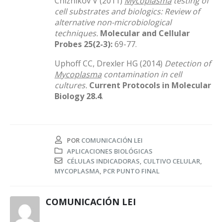
Chizhikov V (2011)
Mycoplasma
testing of
cell substrates and biologics: Review of
alternative non-microbiological
techniques.
Molecular and Cellular
Probes 25(2-3):
69-77.
Uphoff CC, Drexler HG (2014)
Detection of
Mycoplasma
contamination in cell
cultures.
Current Protocols in Molecular
Biology 28.4
.
POR
COMUNICACIÓN LEI
APLICACIONES BIOLÓGICAS
CÉLULAS INDICADORAS
,
CULTIVO CELULAR
,
MYCOPLASMA
,
PCR PUNTO FINAL
COMUNICACIÓN LEI