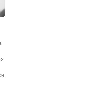
a
to
 de