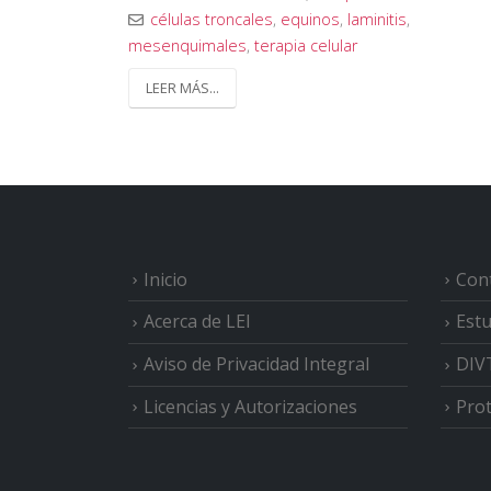
células troncales
,
equinos
,
laminitis
,
mesenquimales
,
terapia celular
LEER MÁS...
Inicio
Cont
Acerca de LEI
Estu
Aviso de Privacidad Integral
DIV
Licencias y Autorizaciones
Prot