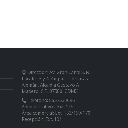
Dirección:
Av. Gran Canal S/N
o
Locales 3 y 4, Ampliación Casas
Alemán, Alcaldía Gustavo A.
Madero, C.P. 07580, CDMX
Teléfono:
5557532696
Administrativos: Ext. 119
Área comercial: Ext. 153/159/170
Recepción: Ext. 101