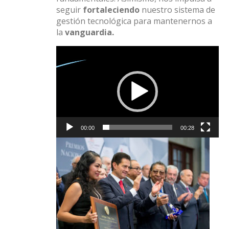
seguir
fortaleciendo
nuestro sistema de
gestión tecnológica para mantenernos a
la
vanguardia.
Reproductor
de
vídeo
00:00
00:28