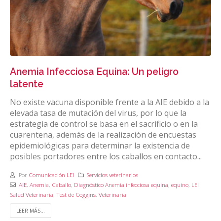
Anemia Infecciosa Equina: Un peligro
latente
No existe vacuna disponible frente a la AIE debido a la
elevada tasa de mutación del virus, por lo que la
estrategia de control se basa en el sacrificio o en la
cuarentena, además de la realización de encuestas
epidemiológicas para determinar la existencia de
posibles portadores entre los caballos en contacto...
Por
Comunicación LEI
Servicios veterinarios
AIE
,
Anemia
,
Caballo
,
Diagnóstico Anemia infecciosa equina
,
equino
,
LEI
Salud Veterinaria
,
Test de Coggins
,
Veterinaria
LEER MÁS...