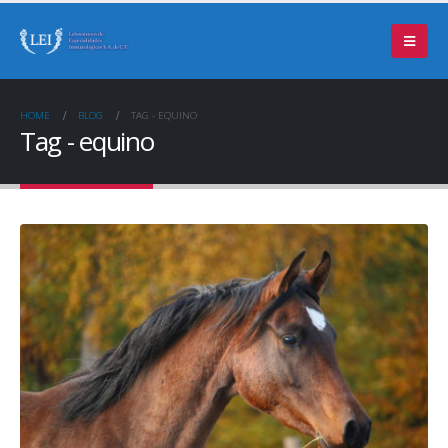
HOME
BLOG
TAG -
EQUINO
Tag - equino